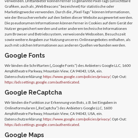
verwenden. Drittanbieter können ferner so genannte Pixel-Tags (unsichtbare
Grafiken, auch als „Web Beacons“ bezeichnet) für statistische oder
Marketingzwecke verwenden. Durch die „Pixel-Tags“ können Informationen,
wie der Besucherverkehr auf den Seiten dieser Website ausgewertet werden.
Die pseudonymen Informationen können ferner in Cookies auf dem Gerät der
Nutzer gespeichert werden und unter anderem technische Informationen
zum Browser und Betriebssystem, verweisende Webseiten, Besuchszeit
sowie weitere Angaben zur Nutzung unseres Onlineangebotes enthalten, als
auch mit solchen Informationen aus anderen Quellen verbunden werden.
Google Fonts
Wir binden die Schriftarten („Google Fonts“) des Anbieters Google LLC, 1600
Amphitheatre Parkway, Mountain View, CA 94043, USA, ein.
Datenschutzerklärung:
https://www.google.com/policies/privacy/
, Opt-Out:
https://adssettings.google.com/authenticated
.
Google ReCaptcha
Wir binden die Funktion zur Erkennung von Bots, z.B. bei Eingaben in
Onlineformularen („ReCaptcha“) des Anbieters Google LLC, 1600
Amphitheatre Parkway, Mountain View, CA 94043, USA, ein.
Datenschutzerklärung:
https://www.google.com/policies/privacy/
, Opt-Out:
https://adssettings.google.com/authenticated
.
Google Maps