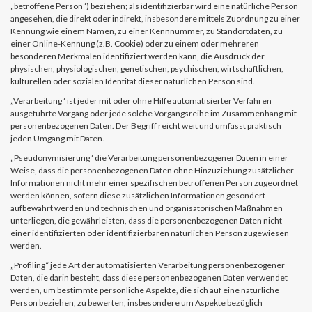
„betroffene Person“) beziehen; als identifizierbar wird eine natürliche Person
angesehen, die direkt oder indirekt, insbesondere mittels Zuordnung zu einer
Kennung wie einem Namen, zu einer Kennnummer, zu Standortdaten, zu
einer Online-Kennung (z.B. Cookie) oder zu einem oder mehreren
besonderen Merkmalen identifiziert werden kann, die Ausdruck der
physischen, physiologischen, genetischen, psychischen, wirtschaftlichen,
kulturellen oder sozialen Identität dieser natürlichen Person sind.
„Verarbeitung“ ist jeder mit oder ohne Hilfe automatisierter Verfahren
ausgeführte Vorgang oder jede solche Vorgangsreihe im Zusammenhang mit
personenbezogenen Daten. Der Begriff reicht weit und umfasst praktisch
jeden Umgang mit Daten.
„Pseudonymisierung“ die Verarbeitung personenbezogener Daten in einer
Weise, dass die personenbezogenen Daten ohne Hinzuziehung zusätzlicher
Informationen nicht mehr einer spezifischen betroffenen Person zugeordnet
werden können, sofern diese zusätzlichen Informationen gesondert
aufbewahrt werden und technischen und organisatorischen Maßnahmen
unterliegen, die gewährleisten, dass die personenbezogenen Daten nicht
einer identifizierten oder identifizierbaren natürlichen Person zugewiesen
werden.
„Profiling“ jede Art der automatisierten Verarbeitung personenbezogener
Daten, die darin besteht, dass diese personenbezogenen Daten verwendet
werden, um bestimmte persönliche Aspekte, die sich auf eine natürliche
Person beziehen, zu bewerten, insbesondere um Aspekte bezüglich