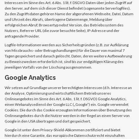
Interessen im Sinne des Art. 6 Abs. 1 lit. f. DSGVO Daten über jeden Zugriff auf
den Server, auf dem sich dieser Dienst befindet (sogenannte Serverlogfiles).
Zu den Zugriffsdaten gehören Name der abgerufenen Webseite, Datei, Datum
und Uhrzeit des Abrufs, übertragene Datenmenge, Meldung über
erfolgreichen Abruf, Browsertyp nebst Version, das Betriebssystem des
Nutzers, Referrer URL (die zuvor besuchte Seite), IP-Adresse und der
anfragende Provider.
Logfile-Informationen werden aus Sicherheitsgründen (z.B. zur Aufklärung
von Missbrauchs- oder Betrugshandlungen) für die Dauer von maximal 7
Tagen gespeichert und danach gelöscht. Daten, deren weitere Aufbewahrung
zu Beweiszwecken erforderlich ist, sind bis zur endgültigen Klärung des
jeweiligen Vorfalls von der Löschung ausgenommen.
Google Analytics
Wir setzen auf Grundlage unserer berechtigten Interessen (d.h. Interesse an
der Analyse, Optimierung und wirtschaftlichem Betrieb unseres
Onlineangebotes im Sinne des Art. 6 Abs. 1 lit. f. DSGVO) Google Analytics,
einen Webanalysedienst der Google LLC („Google“) ein. Google verwendet
Cookies. Die durch das Cookie erzeugten Informationen über Benutzung des
Onlineangebotes durch die Nutzer werden in der Regel an einen Server von
Google in den USA übertragen und dort gespeichert.
Google ist unter dem Privacy-Shield-Abkommen zertifiziert und bietet
hierdurch eine Garantie, das europäische Datenschutzrecht einzuhalten