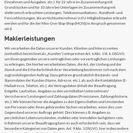
Einnahmen und Ausgaben, etc.), für 22 Jahre im Zusammenhang mit
Grundstücken und für 10 Jahre bei Unterlagen im Zusammenhang mit
elektronisch erbrachten Leistungen, Telekommunikations-, Rundfunk- und
Fernsehleistungen, die an Nichtunternehmer in EU-Mitgliedstaaten erbracht
werden und für die der Mini-One-Stop-Shop (MOSS) in Anspruch genommen
wird.
Maklerleistungen
Wir verarbeiten die Daten unserer Kunden, Klienten und Interessenten
(einheitlich bezeichnet als „Kunden“) entsprechen Art. 6 Abs. 1 lit. b. DSGVO,
um ihnen gegenüber unsere vertraglichen oder vorvertraglichen Leistungen
zu erbringen. Die hierbei verarbeiteten Daten, die Art, der Umfang und der
Zweck und die Erforderlichkeit ihrer Verarbeitung bestimmen sich nach dem
zugrundeliegenden Auftrag. Dazu gehören grundsätzlich Bestands- und
Stammdaten der Kunden (Name, Adresse, etc.), als auch die Kontaktdaten (E-
Mailadresse, Telefon, etc.), die Vertragsdaten (Inhalt der Beauftragung,
Entgelte, Laufzeiten, Angaben zu den vermittelten Unternehmen/
Versicherern/ Leistungen) und Zahlungsdaten (Provisionen, Zahlungshistorie,
etc.). Wir können ferner die Angaben zu den Eigenschaften und Umständen
von Personen oder ihnen gehörenden Sachen verarbeiten, wenn dies zum
Gegenstand unseres Auftrags gehört. Dies können z.B. Angaben zu
persönlichen Lebensumständen, mobilen oder immobilen Sachgütern sein.
In Rahmen unserer Beauftragung kann es auch erforderlich sein, dass wir
besondere Kategorien von Daten gem. Art. 9 Abs. 1 DSGVO, hier insbesondere