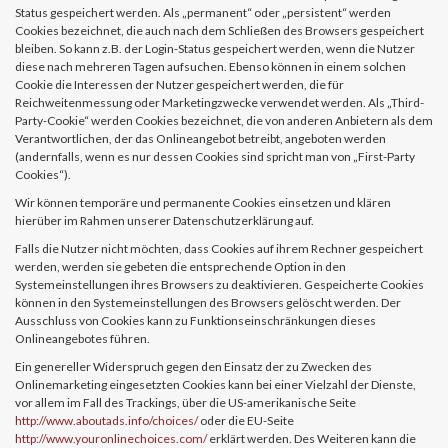
Status gespeichert werden. Als „permanent“ oder „persistent“ werden
Cookies bezeichnet, die auch nach dem Schließen des Browsers gespeichert
bleiben. So kann z.B. der Login-Status gespeichert werden, wenn die Nutzer
diese nach mehreren Tagen aufsuchen. Ebenso können in einem solchen
Cookie die Interessen der Nutzer gespeichert werden, die für
Reichweitenmessung oder Marketingzwecke verwendet werden. Als „Third-
Party-Cookie“ werden Cookies bezeichnet, die von anderen Anbietern als dem
Verantwortlichen, der das Onlineangebot betreibt, angeboten werden
(andernfalls, wenn es nur dessen Cookies sind spricht man von „First-Party
Cookies“).
Wir können temporäre und permanente Cookies einsetzen und klären
hierüber im Rahmen unserer Datenschutzerklärung auf.
Falls die Nutzer nicht möchten, dass Cookies auf ihrem Rechner gespeichert
werden, werden sie gebeten die entsprechende Option in den
Systemeinstellungen ihres Browsers zu deaktivieren. Gespeicherte Cookies
können in den Systemeinstellungen des Browsers gelöscht werden. Der
Ausschluss von Cookies kann zu Funktionseinschränkungen dieses
Onlineangebotes führen.
Ein genereller Widerspruch gegen den Einsatz der zu Zwecken des
Onlinemarketing eingesetzten Cookies kann bei einer Vielzahl der Dienste,
vor allem im Fall des Trackings, über die US-amerikanische Seite
http://www.aboutads.info/choices/
oder die EU-Seite
http://www.youronlinechoices.com/
erklärt werden. Des Weiteren kann die