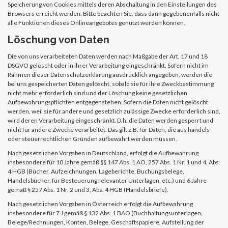
Speicherung von Cookies mittels deren Abschaltung in den Einstellungen des
Browsers erreicht werden. Bitte beachten Sie, dass dann gegebenenfalls nicht
alle Funktionen dieses Onlineangebotes genutzt werden können.
Löschung von Daten
Die von uns verarbeiteten Daten werden nach Maßgabe der Art. 17 und 18
DSGVO gelöscht oder in ihrer Verarbeitung eingeschränkt. Sofern nicht im
Rahmen dieser Datenschutzerklärung ausdrücklich angegeben, werden die
bei uns gespeicherten Daten gelöscht, sobald sie für ihre Zweckbestimmung
nicht mehr erforderlich sind und der Löschung keine gesetzlichen
Aufbewahrungspflichten entgegenstehen. Sofern die Daten nicht gelöscht
werden, weil sie für andere und gesetzlich zulässige Zwecke erforderlich sind,
wird deren Verarbeitung eingeschränkt. D.h. die Daten werden gesperrt und
nicht für andere Zwecke verarbeitet. Das gilt z.B. für Daten, die aus handels-
oder steuerrechtlichen Gründen aufbewahrt werden müssen.
Nach gesetzlichen Vorgaben in Deutschland, erfolgt die Aufbewahrung
insbesondere für 10 Jahre gemäß §§ 147 Abs. 1 AO, 257 Abs. 1 Nr. 1 und 4, Abs.
4 HGB (Bücher, Aufzeichnungen, Lageberichte, Buchungsbelege,
Handelsbücher, für Besteuerung relevanter Unterlagen, etc.) und 6 Jahre
gemäß § 257 Abs. 1 Nr. 2 und 3, Abs. 4 HGB (Handelsbriefe).
Nach gesetzlichen Vorgaben in Österreich erfolgt die Aufbewahrung
insbesondere für 7 J gemäß § 132 Abs. 1 BAO (Buchhaltungsunterlagen,
Belege/Rechnungen, Konten, Belege, Geschäftspapiere, Aufstellung der