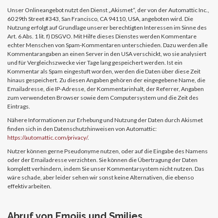
Unser Onlineangebot nutzt den Dienst „Akismet“, der von der Automattic Inc.,
60 29th Street #343, San Francisco, CA 94110, USA, angeboten wird. Die
Nutzung erfolgt auf Grundlage unserer berechtigten Interessen im Sinne des
Art. 6 Abs. 1 lit. f) DSGVO. Mit Hilfe dieses Dienstes werden Kommentare
echter Menschen von Spam-Kommentaren unterschieden. Dazu werden alle
Kommentarangaben an einen Server in den USA verschickt, wo sie analysiert
und für Vergleichszwecke vier Tage lang gespeichert werden. Ist ein
Kommentar als Spam eingestuft worden, werden die Daten über diese Zeit
hinaus gespeichert. Zu diesen Angaben gehören der eingegebene Name, die
Emailadresse, die IP-Adresse, der Kommentarinhalt, der Referrer, Angaben
zum verwendeten Browser sowie dem Computersystem und die Zeit des
Eintrags.
Nähere Informationen zur Erhebung und Nutzung der Daten durch Akismet
finden sich in den Datenschutzhinweisen von Automattic:
https://automattic.com/privacy/
.
Nutzer können gerne Pseudonyme nutzen, oder auf die Eingabe des Namens
oder der Emailadresse verzichten. Sie können die Übertragung der Daten
komplett verhindern, indem Sie unser Kommentarsystem nicht nutzen. Das
wäre schade, aber leider sehen wir sonst keine Alternativen, die ebenso
effektiv arbeiten.
Abruf von Emojis und Smilies