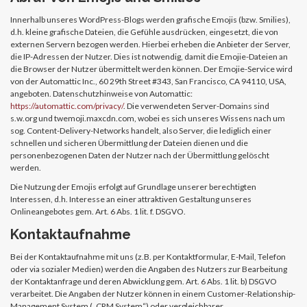
Innerhalb unseres WordPress-Blogs werden grafische Emojis (bzw. Smilies),
d.h. kleine grafische Dateien, die Gefühle ausdrücken, eingesetzt, die von
externen Servern bezogen werden. Hierbei erheben die Anbieter der Server,
die IP-Adressen der Nutzer. Dies ist notwendig, damit die Emojie-Dateien an
die Browser der Nutzer übermittelt werden können. Der Emojie-Service wird
von der Automattic Inc., 60 29th Street #343, San Francisco, CA 94110, USA,
angeboten. Datenschutzhinweise von Automattic:
https://automattic.com/privacy/
. Die verwendeten Server-Domains sind
s.w.org und twemoji.maxcdn.com, wobei es sich unseres Wissens nach um
sog. Content-Delivery-Networks handelt, also Server, die lediglich einer
schnellen und sicheren Übermittlung der Dateien dienen und die
personenbezogenen Daten der Nutzer nach der Übermittlung gelöscht
werden.
Die Nutzung der Emojis erfolgt auf Grundlage unserer berechtigten
Interessen, d.h. Interesse an einer attraktiven Gestaltung unseres
Onlineangebotes gem. Art. 6 Abs. 1 lit. f. DSGVO.
Kontaktaufnahme
Bei der Kontaktaufnahme mit uns (z.B. per Kontaktformular, E-Mail, Telefon
oder via sozialer Medien) werden die Angaben des Nutzers zur Bearbeitung
der Kontaktanfrage und deren Abwicklung gem. Art. 6 Abs. 1 lit. b) DSGVO
verarbeitet. Die Angaben der Nutzer können in einem Customer-Relationship-
Management System („CRM System“) oder vergleichbarer