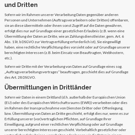
und Dritten
Sofern wir im Rahmen unserer Verarbeitung Daten gegenüber anderen
Personen und Unternehmen (Auftragsverarbeitern oder Dritten) offenbaren,
sie an diese übermitteln oder ihnen sonst Zugriff auf die Daten gewähren,
erfolgt dies nur auf Grundlage einer gesetzlichen Erlaubnis (z.B. wenn eine
Übermittlung der Daten an Dritte, wie an Zahlungsdienstleister, gem. Art. 6
Abs. 1 lit. b DSGVO zur Vertragserfüllung erforderlich ist), Sie eingewilligt
haben, eine rechtliche Verpflichtung dies vorsieht oder auf Grundlage unserer
berechtigten Interessen (z.B. beim Einsatz von Beauftragten, Webhostern,
etc.).
Sofern wir Dritte mit der Verarbeitung von Daten auf Grundlage eines sog.
„Auftragsverarbeitungsvertrages“ beauftragen, geschieht dies auf Grundlage
des Art. 28 DSGVO.
Übermittlungen in Drittländer
Sofern wir Daten in einem Drittland (d.h. außerhalb der Europäischen Union
(EU) oder des Europäischen Wirtschaftsraums (EWR)) verarbeiten oder dies
im Rahmen der Inanspruchnahme von Diensten Dritter oder Offenlegung,
bzw. Übermittlung von Daten an Dritte geschieht, erfolgt dies nur, wenn es zur
Erfüllung unserer (vor)vertraglichen Pflichten, auf Grundlage Ihrer
Einwilligung, aufgrund einer rechtlichen Verpflichtung oder auf Grundlage
unserer berechtigten Interessen geschieht. Vorbehaltlich gesetzlicher oder