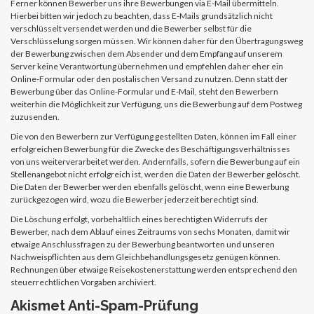
Ferner können Bewerber uns ihre Bewerbungen via E-Mail übermitteln.
Hierbei bitten wir jedoch zu beachten, dass E-Mails grundsätzlich nicht
verschlüsselt versendet werden und die Bewerber selbst für die
Verschlüsselung sorgen müssen. Wir können daher für den Übertragungsweg
der Bewerbung zwischen dem Absender und dem Empfang auf unserem
Server keine Verantwortung übernehmen und empfehlen daher eher ein
Online-Formular oder den postalischen Versand zu nutzen. Denn statt der
Bewerbung über das Online-Formular und E-Mail, steht den Bewerbern
weiterhin die Möglichkeit zur Verfügung, uns die Bewerbung auf dem Postweg
zuzusenden.
Die von den Bewerbern zur Verfügung gestellten Daten, können im Fall einer
erfolgreichen Bewerbung für die Zwecke des Beschäftigungsverhältnisses
von uns weiterverarbeitet werden. Andernfalls, sofern die Bewerbung auf ein
Stellenangebot nicht erfolgreich ist, werden die Daten der Bewerber gelöscht.
Die Daten der Bewerber werden ebenfalls gelöscht, wenn eine Bewerbung
zurückgezogen wird, wozu die Bewerber jederzeit berechtigt sind.
Die Löschung erfolgt, vorbehaltlich eines berechtigten Widerrufs der
Bewerber, nach dem Ablauf eines Zeitraums von sechs Monaten, damit wir
etwaige Anschlussfragen zu der Bewerbung beantworten und unseren
Nachweispflichten aus dem Gleichbehandlungsgesetz genügen können.
Rechnungen über etwaige Reisekostenerstattung werden entsprechend den
steuerrechtlichen Vorgaben archiviert.
Akismet Anti-Spam-Prüfung