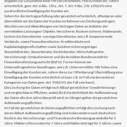
Angaben zur Gesundheit einer Person verarbeiten. Hierzu holen wir, sofern
erforderlich, gem. Art. 6 Abs. 1 lit a., Art. 7, Art. 9 Abs. 2 lit. a DSGVO eine
ausdrückliche Einwilligung der Kunden ein.
Sofern für die Vertragserfüllung oder gesetzlich erforderlich, offenbaren oder
übermitteln wir die Daten der Kunden im Rahmen von Deckungsanfragen,
Abschlüssen und Abwicklungen von Verträgen Daten an Anbieter der
vermittelten Leistungen/ Objekte, Versicherer, Rückversicherer, Maklerpools,
technische Dienstleister, sonstige Dienstleister, wie z.B. kooperierende
Verbände, sowie Finanzdienstleister, Kreditinstitute und
Kapitalanlagegesellschaften sowie Sozialversicherungsträger,
Steuerbehörden, Steuerberater, Rechtsberater, Wirtschaftsprüfer,
Versicherungs-Ombudsmänner und die Anstalten Bundesanstalt für
Finanzdienstleistungsaufsicht (BaFin). Ferner können wir
Unterauftragnehmer beauftragen, wie z.B. Untervermittler. Wir holen eine
Einwilligung der Kunden ein, sofern diese zur Offenbarung/ Übermittlung eine
Einwilligung der Kunden erforderlich ist (was z.B. im Fall von besonderen
Kategorien von Daten gem. Art. 9 DSGVO der Fall sein kann).
Die Löschung der Daten erfolgt nach Ablauf gesetzlicher Gewährleistungs-
und vergleichbarer Pflichten, wobei die Erforderlichkeit der Aufbewahrung
der Daten alle drei Jahre überprüft wird; im Übrigen gelten die gesetzlichen
Aufbewahrungspflichten.
Im Fall der gesetzlichen Archivierungspflichten erfolgt die Löschung nach
deren Ablauf. Aufbewahrungspflichtig sind insbesondere nach deutschem
Recht in der Versicherungs- und Finanzbranche Beratungsprotokolle für 5
Jahre, Maklerschlussnoten für 7 Jahre und Maklerverträge für 5 Jahres sowie