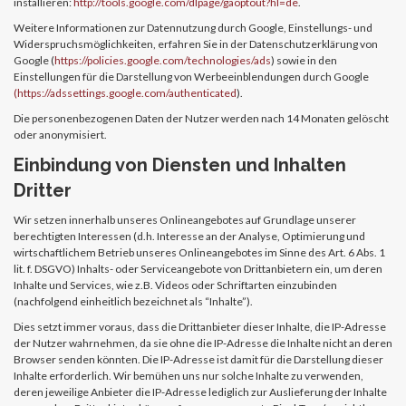
installieren:
http://tools.google.com/dlpage/gaoptout?hl=de
.
Weitere Informationen zur Datennutzung durch Google, Einstellungs- und
Widerspruchsmöglichkeiten, erfahren Sie in der Datenschutzerklärung von
Google (
https://policies.google.com/technologies/ads
) sowie in den
Einstellungen für die Darstellung von Werbeeinblendungen durch Google
(https://adssettings.google.com/authenticated
).
Die personenbezogenen Daten der Nutzer werden nach 14 Monaten gelöscht
oder anonymisiert.
Einbindung von Diensten und Inhalten
Dritter
Wir setzen innerhalb unseres Onlineangebotes auf Grundlage unserer
berechtigten Interessen (d.h. Interesse an der Analyse, Optimierung und
wirtschaftlichem Betrieb unseres Onlineangebotes im Sinne des Art. 6 Abs. 1
lit. f. DSGVO) Inhalts- oder Serviceangebote von Drittanbietern ein, um deren
Inhalte und Services, wie z.B. Videos oder Schriftarten einzubinden
(nachfolgend einheitlich bezeichnet als “Inhalte”).
Dies setzt immer voraus, dass die Drittanbieter dieser Inhalte, die IP-Adresse
der Nutzer wahrnehmen, da sie ohne die IP-Adresse die Inhalte nicht an deren
Browser senden könnten. Die IP-Adresse ist damit für die Darstellung dieser
Inhalte erforderlich. Wir bemühen uns nur solche Inhalte zu verwenden,
deren jeweilige Anbieter die IP-Adresse lediglich zur Auslieferung der Inhalte