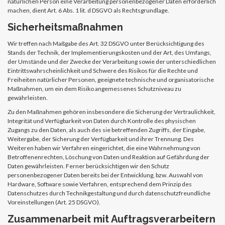
natürlichen Person eine Verarbeitung personenbezogener Daten erforderlich
machen, dient Art. 6 Abs. 1 lit. d DSGVO als Rechtsgrundlage.
Sicherheitsmaßnahmen
Wir treffen nach Maßgabe des Art. 32 DSGVO unter Berücksichtigung des
Stands der Technik, der Implementierungskosten und der Art, des Umfangs,
der Umstände und der Zwecke der Verarbeitung sowie der unterschiedlichen
Eintrittswahrscheinlichkeit und Schwere des Risikos für die Rechte und
Freiheiten natürlicher Personen, geeignete technische und organisatorische
Maßnahmen, um ein dem Risiko angemessenes Schutzniveau zu
gewährleisten.
Zu den Maßnahmen gehören insbesondere die Sicherung der Vertraulichkeit,
Integrität und Verfügbarkeit von Daten durch Kontrolle des physischen
Zugangs zu den Daten, als auch des sie betreffenden Zugriffs, der Eingabe,
Weitergabe, der Sicherung der Verfügbarkeit und ihrer Trennung. Des
Weiteren haben wir Verfahren eingerichtet, die eine Wahrnehmung von
Betroffenenrechten, Löschung von Daten und Reaktion auf Gefährdung der
Daten gewährleisten. Ferner berücksichtigen wir den Schutz
personenbezogener Daten bereits bei der Entwicklung, bzw. Auswahl von
Hardware, Software sowie Verfahren, entsprechend dem Prinzip des
Datenschutzes durch Technikgestaltung und durch datenschutzfreundliche
Voreinstellungen (Art. 25 DSGVO).
Zusammenarbeit mit Auftragsverarbeitern