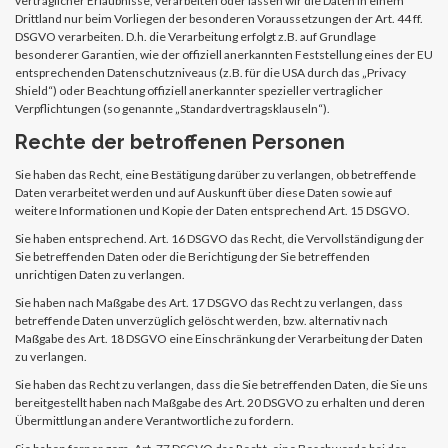
vertraglicher Erlaubnisse, verarbeiten oder lassen wir die Daten in einem
Drittland nur beim Vorliegen der besonderen Voraussetzungen der Art. 44 ff.
DSGVO verarbeiten. D.h. die Verarbeitung erfolgt z.B. auf Grundlage
besonderer Garantien, wie der offiziell anerkannten Feststellung eines der EU
entsprechenden Datenschutzniveaus (z.B. für die USA durch das „Privacy
Shield“) oder Beachtung offiziell anerkannter spezieller vertraglicher
Verpflichtungen (so genannte „Standardvertragsklauseln“).
Rechte der betroffenen Personen
Sie haben das Recht, eine Bestätigung darüber zu verlangen, ob betreffende
Daten verarbeitet werden und auf Auskunft über diese Daten sowie auf
weitere Informationen und Kopie der Daten entsprechend Art. 15 DSGVO.
Sie haben entsprechend. Art. 16 DSGVO das Recht, die Vervollständigung der
Sie betreffenden Daten oder die Berichtigung der Sie betreffenden
unrichtigen Daten zu verlangen.
Sie haben nach Maßgabe des Art. 17 DSGVO das Recht zu verlangen, dass
betreffende Daten unverzüglich gelöscht werden, bzw. alternativ nach
Maßgabe des Art. 18 DSGVO eine Einschränkung der Verarbeitung der Daten
zu verlangen.
Sie haben das Recht zu verlangen, dass die Sie betreffenden Daten, die Sie uns
bereitgestellt haben nach Maßgabe des Art. 20 DSGVO zu erhalten und deren
Übermittlung an andere Verantwortliche zu fordern.