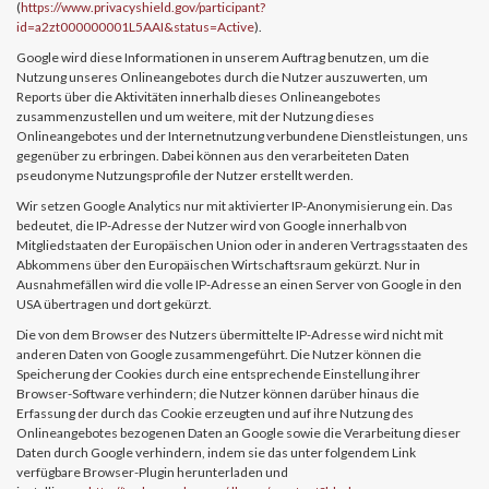
(
https://www.privacyshield.gov/participant?
id=a2zt000000001L5AAI&status=Active
).
Google wird diese Informationen in unserem Auftrag benutzen, um die
Nutzung unseres Onlineangebotes durch die Nutzer auszuwerten, um
Reports über die Aktivitäten innerhalb dieses Onlineangebotes
zusammenzustellen und um weitere, mit der Nutzung dieses
Onlineangebotes und der Internetnutzung verbundene Dienstleistungen, uns
gegenüber zu erbringen. Dabei können aus den verarbeiteten Daten
pseudonyme Nutzungsprofile der Nutzer erstellt werden.
Wir setzen Google Analytics nur mit aktivierter IP-Anonymisierung ein. Das
bedeutet, die IP-Adresse der Nutzer wird von Google innerhalb von
Mitgliedstaaten der Europäischen Union oder in anderen Vertragsstaaten des
Abkommens über den Europäischen Wirtschaftsraum gekürzt. Nur in
Ausnahmefällen wird die volle IP-Adresse an einen Server von Google in den
USA übertragen und dort gekürzt.
Die von dem Browser des Nutzers übermittelte IP-Adresse wird nicht mit
anderen Daten von Google zusammengeführt. Die Nutzer können die
Speicherung der Cookies durch eine entsprechende Einstellung ihrer
Browser-Software verhindern; die Nutzer können darüber hinaus die
Erfassung der durch das Cookie erzeugten und auf ihre Nutzung des
Onlineangebotes bezogenen Daten an Google sowie die Verarbeitung dieser
Daten durch Google verhindern, indem sie das unter folgendem Link
verfügbare Browser-Plugin herunterladen und