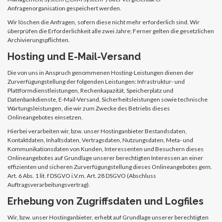
Anfragenorganisation gespeichert werden.
Wir löschen die Anfragen, sofern diese nicht mehr erforderlich sind. Wir
überprüfen die Erforderlichkeit alle zwei Jahre; Ferner gelten die gesetzlichen
Archivierungspflichten.
Hosting und E-Mail-Versand
Die von uns in Anspruch genommenen Hosting-Leistungen dienen der
Zurverfügungstellung der folgenden Leistungen: Infrastruktur- und
Plattformdienstleistungen, Rechenkapazität, Speicherplatz und
Datenbankdienste, E-Mail-Versand, Sicherheitsleistungen sowie technische
Wartungsleistungen, die wir zum Zwecke des Betriebs dieses
Onlineangebotes einsetzen.
Hierbei verarbeiten wir, bzw. unser Hostinganbieter Bestandsdaten,
Kontaktdaten, Inhaltsdaten, Vertragsdaten, Nutzungsdaten, Meta- und
Kommunikationsdaten von Kunden, Interessenten und Besuchern dieses
Onlineangebotes auf Grundlage unserer berechtigten Interessen an einer
effizienten und sicheren Zurverfügungstellung dieses Onlineangebotes gem.
Art. 6 Abs. 1 lit. f DSGVO i.V.m. Art. 28 DSGVO (Abschluss
Auftragsverarbeitungsvertrag).
Erhebung von Zugriffsdaten und Logfiles
Wir, bzw. unser Hostinganbieter, erhebt auf Grundlage unserer berechtigten