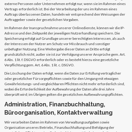
externe Personen oder Unternehmen erfolgt nur, wenn sie im Rahmen eines
Vertrags erforderlich ist. Bei der Verarbeitung der uns im Rahmen eines
Auftrags überlassenen Daten, handeln wir entsprechend den Weisungen der
Auftraggeber sowie der gesetzlichen Vorgaben.
Im Rahmen der Inanspruchnahme unserer Onlinedienste, können wir die IP-
Adresse und den Zeitpunkt der jeweiligen Nutzerhandlung speichern. Die
Speicherung erfolgt auf Grundlage unserer berechtigten Interessen, als auch
der Interessen der Nutzer am Schutz vor Missbrauch und sonstiger
unbefugter Nutzung. Eine Weitergabe dieser Daten an Dritte erfolgt
grundsätzlich nicht, außer sie ist zur Verfolgung unserer Ansprüche gem. Art.
6 Abs. 1 lit. f. DSGVO erforderlich oder es besteht hierzu eine gesetzliche
Verpflichtung gem. Art. 6 Abs. 1 lit. c. DSGVO.
Die Löschung der Daten erfolgt, wenn die Daten zur Erfüllung vertraglicher
oder gesetzlicher Fürsorgepflichten sowie für den Umgang mit etwaigen
Gewährleistungs- und vergleichbaren Pflichten nicht mehr erforderlich sind,
wobei die Erforderlichkeit der Aufbewahrung der Daten alle drei Jahre
überprüft wird; im Übrigen gelten die gesetzlichen Aufbewahrungspflichten.
Administration, Finanzbuchhaltung,
Büroorganisation, Kontaktverwaltung
Wir verarbeiten Daten im Rahmen von Verwaltungsaufgaben sowie
Organisation unseres Betriebs, Finanzbuchhaltung und Befolgung der