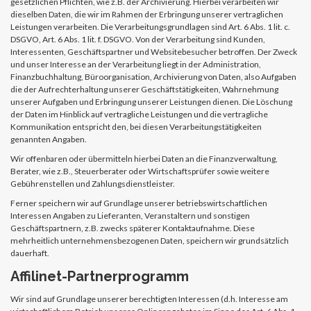
gesetzlichen Pflichten, wie z.B. der Archivierung. Hierbei verarbeiten wir
dieselben Daten, die wir im Rahmen der Erbringung unserer vertraglichen
Leistungen verarbeiten. Die Verarbeitungsgrundlagen sind Art. 6 Abs. 1 lit. c.
DSGVO, Art. 6 Abs. 1 lit. f. DSGVO. Von der Verarbeitung sind Kunden,
Interessenten, Geschäftspartner und Websitebesucher betroffen. Der Zweck
und unser Interesse an der Verarbeitung liegt in der Administration,
Finanzbuchhaltung, Büroorganisation, Archivierung von Daten, also Aufgaben
die der Aufrechterhaltung unserer Geschäftstätigkeiten, Wahrnehmung
unserer Aufgaben und Erbringung unserer Leistungen dienen. Die Löschung
der Daten im Hinblick auf vertragliche Leistungen und die vertragliche
Kommunikation entspricht den, bei diesen Verarbeitungstätigkeiten
genannten Angaben.
Wir offenbaren oder übermitteln hierbei Daten an die Finanzverwaltung,
Berater, wie z.B., Steuerberater oder Wirtschaftsprüfer sowie weitere
Gebührenstellen und Zahlungsdienstleister.
Ferner speichern wir auf Grundlage unserer betriebswirtschaftlichen
Interessen Angaben zu Lieferanten, Veranstaltern und sonstigen
Geschäftspartnern, z.B. zwecks späterer Kontaktaufnahme. Diese
mehrheitlich unternehmensbezogenen Daten, speichern wir grundsätzlich
dauerhaft.
Affilinet-Partnerprogramm
Wir sind auf Grundlage unserer berechtigten Interessen (d.h. Interesse am