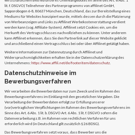
wirtschaftlichem Betrieb unseres Onlineangebotes im Sinne des Art. 6 Abs. 1
lit. f. DSGVO) Teilnehmer des Partnerprogramms von affilinet GmbH,
Sapporobogen 6-8, 80637 München, Deutschland, das zur Bereitstellung eines
Mediums für Websites konzipiert wurde, mittels dessen durch die Platzierung
von Werbeanzeigen und Links zu Affilinet Werbekostenerstattung verdient
werden kann (sog. Affiliate-System). Affilinet setzt Cookies ein, um die
Herkunft des Vertragsschlusses nachvollziehen zu können. Unter anderem
kann Affilinet erkennen, dass Sie den Partnerlink auf dieser Website geklickt
und anschließend einen Vertragsschluss bei oder über Affilinet getätigt haben.
Weitere Informationen zur Datennutzung durch Affilinet und
Widerspruchsmöglichkeiten erhalten Sie in der Datenschutzerklärung des
Unternehmens:
https://www.affili.net/de/footeritem/datenschutz
.
Datenschutzhinweise im
Bewerbungsverfahren
Wir verarbeiten die Bewerberdaten nur zum Zweck und im Rahmen des
Bewerbungsverfahrens im Einklang mit den gesetzlichen Vorgaben. Die
Verarbeitung der Bewerberdaten erfolgt zur Erfüllung unserer
(vor)vertraglichen Verpflichtungen im Rahmen des Bewerbungsverfahrens im
Sinne des Art. 6 Abs. 1 lit. b. DSGVO Art. 6 Abs. 1 lit. f. DSGVO sofern die
Datenverarbeitung z.B. im Rahmen von rechtlichen Verfahren für uns
erforderlich wird (in Deutschland gilt zusätzlich § 26 BDSG).
Das Bewerbungsverfahren setzt voraus, dass Bewerber uns die