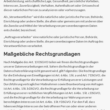
Arbeitsleistung, wirtschaftliche Lage, Gesundheit, persönliche Vorlieben,
Interessen, Zuverlässigkeit, Verhalten, Aufenthaltsort oder Ortswechsel
dieser natürlichen Person zu analysieren oder vorherzusagen.
Als „Verantwortlicher“ wird die natürliche oder juristische Person, Behörde,
Einrichtung oder andere Stelle, die allein oder gemeinsam mit anderen über
die Zwecke und Mittel der Verarbeitung von personenbezogenen Daten
entscheidet, bezeichnet.
„Auftragsverarbeiter“ eine natürliche oder juristische Person, Behörde,
Einrichtung oder andere Stelle, die personenbezogene Daten im Auftrag des
Verantwortlichen verarbeitet.
Maßgebliche Rechtsgrundlagen
Nach Maßgabe des Art. 13 DSGVO teilen wir Ihnen die Rechtsgrundlagen
unserer Datenverarbeitungen mit. Sofern die Rechtsgrundlage in der
Datenschutzerklärung nicht genannt wird, gilt Folgendes: Die Rechtsgrundlage
für die Einholung von Einwilligungen ist Art. 6 Abs. 1 lit. a und Art. 7 DSGVO, die
Rechtsgrundlage für die Verarbeitung zur Erfüllung unserer Leistungen und
Durchführung vertraglicher Maßnahmen sowie Beantwortung von Anfragen
ist Art. 6 Abs. 1 lit. b DSGVO, die Rechtsgrundlage für die Verarbeitung zur
Erfüllung unserer rechtlichen Verpflichtungen ist Art. 6 Abs. 1 lit. c DSGVO,
und die Rechtsgrundlage für die Verarbeitung zur Wahrung unserer
berechtigten Interessen ist Art. 6 Abs. 1 lit. f DSGVO. Für den Fall, dass
lebenswichtige Interessen der betroffenen Person oder einer anderen