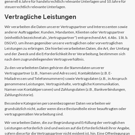
generell 6 Jahre für handelsrechtlich relevante Unterlagen und 10 Jahre für
steuerrechtlich relevante Unterlagen.
Vertragliche Leistungen
Wir verarbeiten die Daten unserer Vertragspartner und Interessenten sowie
anderer Auftraggeber, Kunden, Mandanten, Klienten oder Vertragspartner
(einheitlich bezeichnet als „Vertragspartner“) entsprechend Art. 6 Abs. 1 lit. b.
DSGVO, um ihnen gegenüber unsere vertraglichen oder vorvertraglichen
Leistungen zu erbringen. Die hierbei verarbeiteten Daten, die Art, der Umfang
und der Zweck und die Erforderlichkeit ihrer Verarbeitung, bestimmen sich
nach dem zugrundeliegenden Vertragsverhältnis.
Zu den verarbeiteten Daten gehören die Stammdaten unserer
Vertragspartner (z.B., Namen und Adressen), Kontaktdaten (z.B. E-
Mailadressen und Telefonnummern) sowie Vertragsdaten (z.B., in Anspruch
genommene Leistungen, Vertragsinhalte, vertragliche Kommunikation,
Namen von Kontaktpersonen) und Zahlungsdaten (z.B., Bankverbindungen,
Zahlungshistorie).
Besondere Kategorien personenbezogener Daten verarbeiten wir
grundsätzlich nicht, außer wenn diese Bestandteile einer beauftragten oder
vertragsgemäßen Verarbeitung sind.
Wir verarbeiten Daten, die zur Begründung und Erfüllung der vertraglichen
Leistungen erforderlich sind und weisen auf die Erforderlichkeit ihrer Angabe,
sofern diese für die Vertragspartner nicht evident ist, hin. Eine Offenlegung an