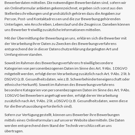
Bewerberdaten mitteilen. Die notwendigen Bewerberdaten sind, sofern wir
ein Onlineformular anbieten gekennzeichnet, ergeben sich sonst aus den
Stellenbeschreibungen und grundsätzlich gehören dazu die Angaben zur
Person, Post- und Kontaktadressen und die zur Bewerbung gehörenden
Unterlagen, wie Anschreiben, Lebenslauf und die Zeugnisse. Daneben können
uns Bewerber freiwillig zusätzliche Informationen mitteilen.
Mit der Übermittlung der Bewerbung an uns, erklären sich die Bewerber mit
der Verarbeitung ihrer Daten zu Zwecken des Bewerbungsverfahrens
entsprechend der in dieser Datenschutzerklärung dargelegten Art und
Umfang einverstanden.
Soweit im Rahmen des Bewerbungsverfahrens freiwillig besondere
Kategorien von personenbezogenen Daten im Sinne des Art. 9 Abs. 1 DSGVO
mitgeteilt werden, erfolgt deren Verarbeitung zusätzlich nach Art. 9 Abs. 2 lit. b
DSGVO (z.B. Gesundheitsdaten, wie z.B. Schwerbehinderteneigenschaft oder
ethnische Herkunft). Soweit im Rahmen des Bewerbungsverfahrens
besondere Kategorien von personenbezogenen Daten im Sinne des Art. 9 Abs.
1 DSGVO bei Bewerbern angefragt werden, erfolgt deren Verarbeitung
zusätzlich nach Art. 9 Abs. 2 lit. a DSGVO (z.B. Gesundheitsdaten, wenn diese
für die Berufsausübung erforderlich sind).
Sofern zur Verfügung gestellt, können uns Bewerber ihre Bewerbungen
mittels eines Onlineformulars auf unserer Website übermitteln. Die Daten
werden entsprechend dem Stand der Technik verschlüsselt an uns
übertragen.